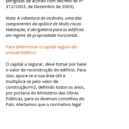
perigosas de acordo com decreto-lei nº
312/2003, de Dezembro de 2003).
Nota: A cobertura de incêndio, uma das
componentes da apólice de Multi-riscos
Habitação, é obrigatória para os edifícios
em regime de propriedade horizontal.
Para determinar o capital seguro do
Imóvel/Edifício:
O capital a segurar, deve tomar por base
o valor de reconstrução do edifício. Para
isso, apura-se a sua área útil e
multiplica-se pelo valor de
construção/m2, definido todos os anos,
por portaria do Ministério das Obras
Públicas, para os diversos concelhos do
País. Alertamos que o normativo legal
se refere a valores de construção
mediana, pelo que se a qualidade de
construção e/ou de acabamentos do
imóvel forem de qualidade superior, os